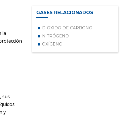
GASES RELACIONADOS
DIÓXIDO DE CARBONO
 la
NITRÓGENO
 protección
OXÍGENO
, sus
íquidos
n y