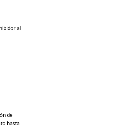
hibidor al
ión de
nto hasta