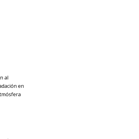
n al
radación en
atmósfera