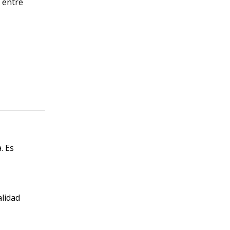
 entre
. Es
alidad