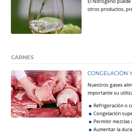
El Nitrógeno puede 
otros productos, pre
CARNES
CONGELACIÓN Y
Nuestros gases alime
importante su utili
Refrigeración o 
Congelación super
Permitir mezclas 
Aumentar la durab