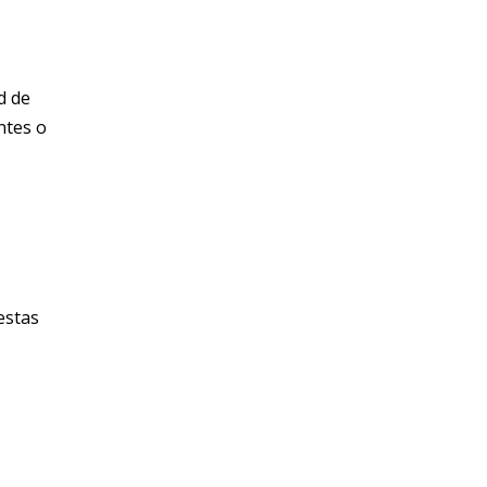
d de
ntes o
estas