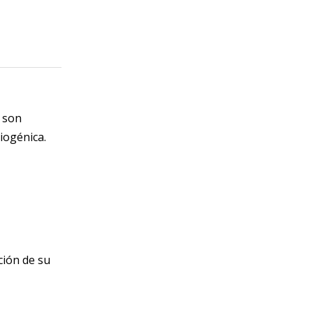
s son
iogénica.
ción de su